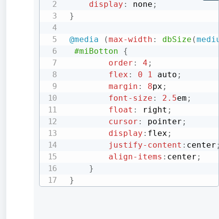
display
:
 none
;
}
@media
(
max-width
:
dbSize
(
medi
#miBotton
{
order
:
4
;
flex
:
0
1
 auto
;
margin
:
8
px
;
font-size
:
2.5
em
;
float
:
 right
;
cursor
:
 pointer
;
display
:
flex
;
justify-content
:
center
align-items
:
center
;
}
}