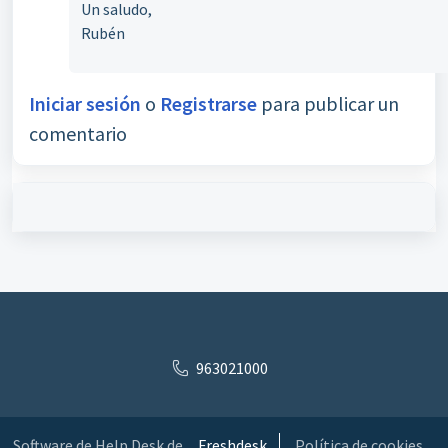
Un saludo,
Rubén
Iniciar sesión
o
Registrarse
para publicar un
comentario
963021000
Software de Help Desk de
Freshdesk
Política de cookies