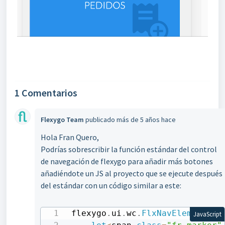
1 Comentarios
Flexygo Team
publicado
más de 5 años hace
Hola Fran Quero,
Podrías sobrescribir la función estándar del control
de navegación de flexygo para añadir más botones
añadiéndote un JS al proyecto que se ejecute después
del estándar con un código similar a este:
flexygo
.
ui
.
wc
.
FlxNavElement
.
pr
JavaScript