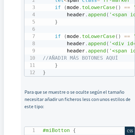
let
<
span 
class
=
"fr-marker"
if
(
mode
.
toLowerCase
(
)
==
        header
.
append
(
'<span i
}
if
(
mode
.
toLowerCase
(
)
==
        header
.
append
(
'<div id
        header
.
append
(
'<span i
//AÑADIR MÁS BOTONES AQUÍ
}
}
Para que se muestre o se oculte según el tamaño
necesitar añadir un ficheros less con unos estilos de
este tipo:
#miBotton
{
CSS