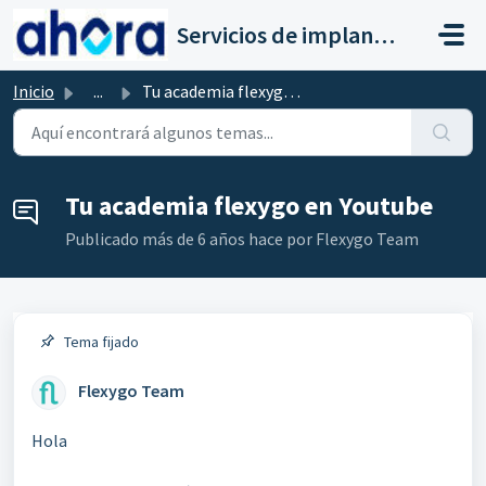
Saltar al contenido principal
Servicios de implantación a clientes de Ahora
Inicio
...
Tu academia flexygo en Youtube
Tu academia flexygo en Youtube
Publicado
más de 6 años hace
por Flexygo Team
Tema fijado
Flexygo Team
Hola