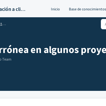
Servicios de implantación a clientes de Ahora
Inicio
Base de conocimiento
os
errónea en algunos proy
go Team