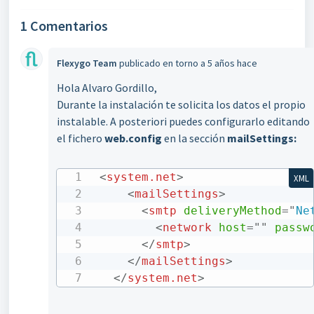
1 Comentarios
Flexygo Team
publicado
en torno a 5 años hace
Hola Alvaro Gordillo,
Durante la instalación te solicita los datos el propio
instalable. A posteriori puedes configurarlo editando
el fichero
web.config
en la sección
mailSettings:
<
system.net
>
XML
<
mailSettings
>
<
smtp
deliveryMethod
=
"
Ne
<
network
host
=
"
"
passw
</
smtp
>
</
mailSettings
>
</
system.net
>