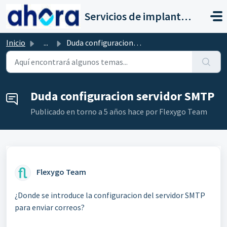
Saltar al contenido principal
Servicios de implantación a clientes de Ahora
Inicio
...
Duda configuracion servidor SMTP
Duda configuracion servidor SMTP
Publicado
en torno a 5 años hace
por Flexygo Team
Flexygo Team
¿Donde se introduce la configuracion del servidor SMTP
para enviar correos?