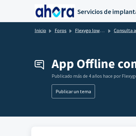
Saltar al contenido principal
Inicio
Foros
Flexygo low-Code
Consulta a la comuni
App Offline c
Publicado
más de 4 años hace
por Flexy
Publicar un tema