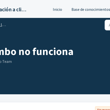
Servicios de implantación a clientes de Ahora
Inicio
Base de conocimiento
dad
ombo no funciona
go Team
Sin resp