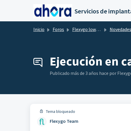
Saltar al contenido principal
Inicio
Foros
Flexygo low-Code
Novedade
Ejecución en c
Publicado
más de 3 años hace
por Flexy
Tema bloqueado
Flexygo Team