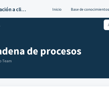
Servicios de implantación a clientes de Ahora
Inicio
Base de conocimiento
s
adena de procesos
go Team