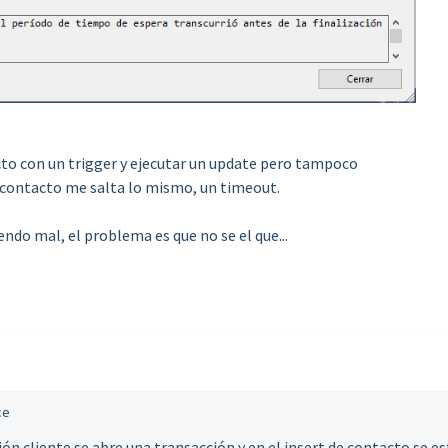
to con un trigger y ejecutar un update pero tampoco
el contacto me salta lo mismo, un timeout.
ndo mal, el problema es que no se el que...
ce
ión cliente se abre una transacción y en el insert de contacto se es