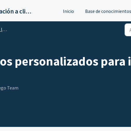
Servicios de implantación a clientes de Ahora
Inicio
Base de conocimiento
dad
s personalizados para i
xygo Team