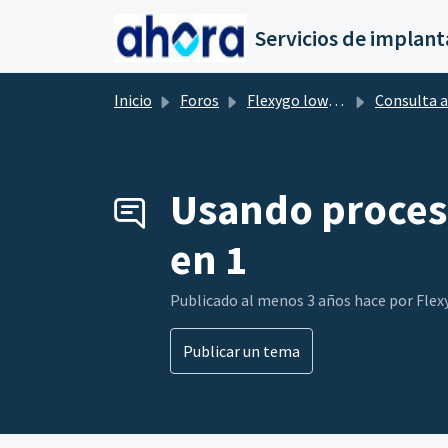
Saltar al contenido principal
Inicio
Foros
Flexygo low-Code
Consulta a la comuni
Usando proceso
en 1
Publicado
al menos 3 años hace
por Fle
Publicar un tema