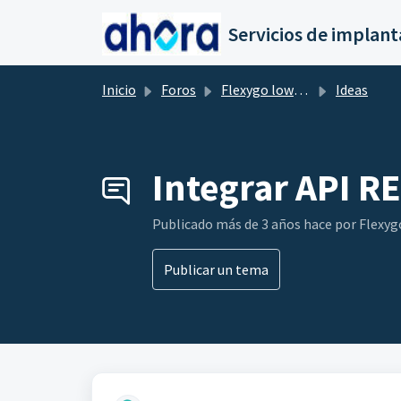
Saltar al contenido principal
Inicio
Foros
Flexygo low-Code
Ideas
Integrar API RE
Publicado
más de 3 años hace
por Flexy
Publicar un tema