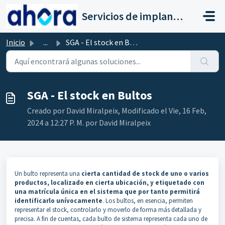
Saltar al contenido principal
Servicios de implantación a clientes de Ahora
Inicio
...
SGA - El stock en Bultos
SGA - El stock en Bultos
Creado por David Miralpeix, Modificado el Vie, 16 Feb,
2024 a 12:27 P. M. por David Miralpeix
Un bulto representa una
cierta cantidad de stock de uno o varios
productos, localizado en cierta ubicación, y etiquetado con
una matrícula única en el sistema que por tanto permitirá
identificarlo unívocamente
. Los bultos, en esencia, permiten
representar el stock, controlarlo y moverlo de forma más detallada y
precisa. A fin de cuentas, cada bulto de sistema representa cada uno de