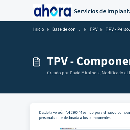
Saltar al contenido principal
Inicio
Base de conocimientos
TPV
TPV - Personalizador
TPV - Componen
Creado por David Miralpeix, Modificado el M
Desde la versión 4.4.2300.44 se incorpora el nuevo compo
personalizador destinada a los componentes.