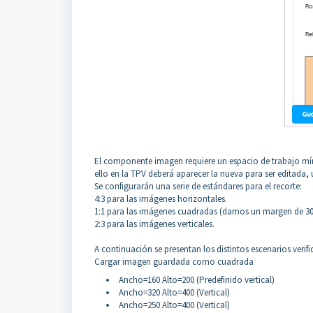
El componente imagen requiere un espacio de trabajo mí
ello en la TPV deberá aparecer la nueva para ser editada,
Se configurarán una serie de estándares para el recorte:
4:3 para las imágenes horizontales.
1:1 para las imágenes cuadradas (damos un margen de 3
2:3 para las imágenes verticales.
A continuación se presentan los distintos escenarios veri
Cargar imagen guardada como cuadrada
Ancho=160 Alto=200 (Predefinido vertical)
Ancho=320 Alto=400 (Vertical)
Ancho=250 Alto=400 (Vertical)