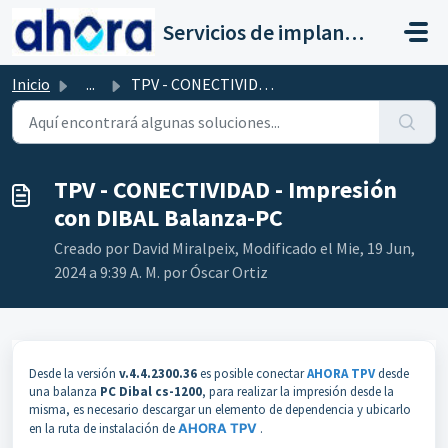
Saltar al contenido principal
Servicios de implantación a clientes de Ahora
Inicio
...
TPV - CONECTIVIDAD - Impresión con DIBAL Balanza-PC
TPV - CONECTIVIDAD - Impresión
con DIBAL Balanza-PC
Creado por David Miralpeix, Modificado el Mie, 19 Jun,
2024 a 9:39 A. M. por Óscar Ortiz
Desde la versión
v.4.4.2300.36
es posible conectar
AHORA TPV
desde
una balanza
PC Dibal cs-1200
, para realizar la impresión desde la
misma, es necesario descargar un elemento de dependencia y ubicarlo
en la ruta de instalación de
AHORA TPV
.