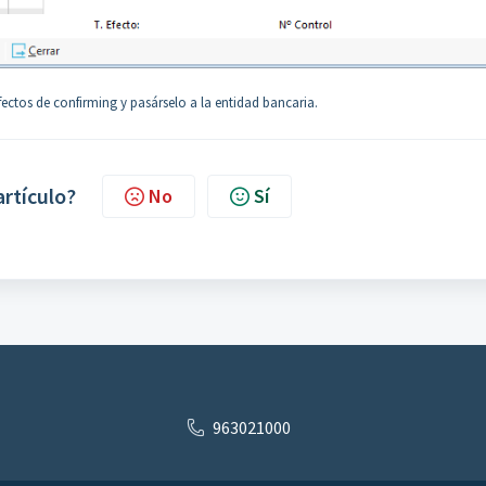
fectos de confirming y pasárselo a la entidad bancaria.
artículo?
No
Sí
963021000