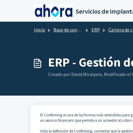
Saltar al contenido principal
Inicio
Base de conocimientos
ERP
Cartera de cobros y pagos
ERP - Gestión 
Creado por David Miralpeix, Modificado el V
El Confirming es una de las formas más extendidas para ga
un servicio financiero que permite a un acreedor el cobr
Vista la definición de Confirming, comentar que la gestió