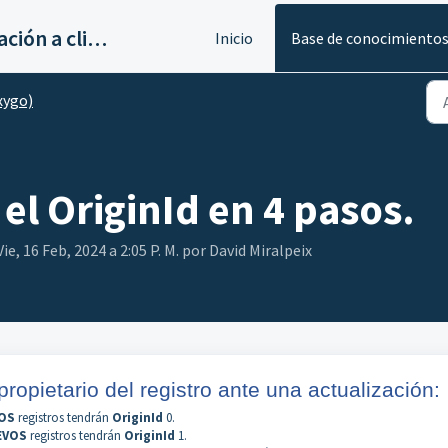
Servicios de implantación a clientes de Ahora
Inicio
Base de conocimiento
xygo)
l OriginId en 4 pasos.
e, 16 Feb, 2024 a 2:05 P. M. por David Miralpeix
propietario del registro ante una actualización:
OS
registros tendrán
OriginId
0.
EVOS
registros tendrán
OriginId
1.