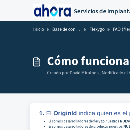
Saltar al contenido principal
Inicio
Base de conocimientos
Flexygo
FAQ (fle
Cómo funciona e
Creado por David Miralpeix, Modificado el Vi
1.
El
OriginId
indica quien es el 
Si somos desarrolladores de flexygo nuestros
NUEV
Si somos desarrolladores de producto nuestros
NU