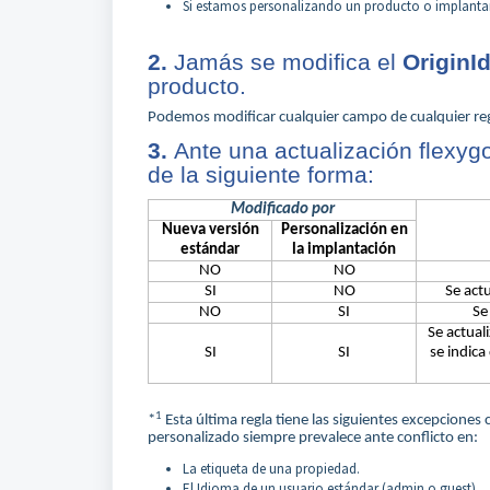
Si estamos personalizando un producto o implanta
2.
Jamás se modifica el
OriginI
producto.
Podemos modificar cualquier campo de cualquier regi
3.
Ante una actualización flexy
de la siguiente forma:
Modificado por
Nueva versión
Personalización en
estándar
la implantación
NO
NO
SI
NO
Se actu
NO
SI
Se
Se actual
SI
SI
se indica
1
*
Esta última regla tiene las siguientes excepciones 
personalizado siempre prevalece ante conflicto en:
La etiqueta de una propiedad.
El Idioma de un usuario estándar (admin o guest).