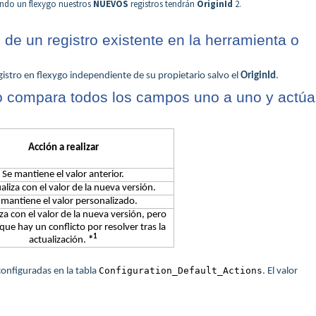
ndo un flexygo nuestros
NUEVOS
registros tendrán
OriginId
2.
d
de un registro existente en la herramienta o
stro en flexygo independiente de su propietario salvo el
OriginId
.
go compara todos los campos uno a uno y actúa
Acción a realizar
Se mantiene el valor anterior.
aliza con el valor de la nueva versión.
 mantiene el valor personalizado.
iza con el valor de la nueva versión, pero
 que hay un conflicto por resolver tras la
1
actualización.
*
Configuration_Default_Actions
configuradas en la tabla
. El valor