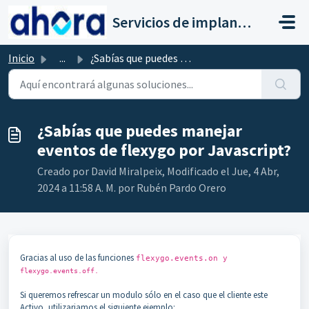
Saltar al contenido principal
Servicios de implantación a clientes de Ahora
Inicio
...
¿Sabías que puedes manejar eventos de flexygo por Javascr...
¿Sabías que puedes manejar
eventos de flexygo por Javascript?
Creado por David Miralpeix, Modificado el Jue, 4 Abr,
2024 a 11:58 A. M. por Rubén Pardo Orero
Gracias al uso de las funciones
flexygo.events.on y
flexygo.events.off.
Si queremos refrescar un modulo sólo en el caso que el cliente este
Activo, utilizariamos el siguiente ejemplo: