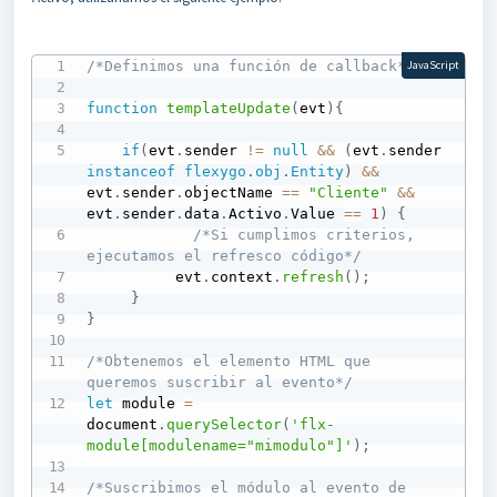
/*Definimos una función de callback*/
JavaScript
function
templateUpdate
(
evt
)
{
if
(
evt
.
sender 
!=
null
&&
(
evt
.
sender 
instanceof
flexygo
.
obj
.
Entity
)
&&
evt
.
sender
.
objectName 
==
"Cliente"
&&
evt
.
sender
.
data
.
Activo
.
Value 
==
1
)
{
/*Si cumplimos criterios, 
ejecutamos el refresco código*/
          evt
.
context
.
refresh
(
)
;
}
}
/*Obtenemos el elemento HTML que 
queremos suscribir al evento*/
let
 module 
=
document
.
querySelector
(
'flx-
module[modulename="mimodulo"]'
)
;
/*Suscribimos el módulo al evento de 