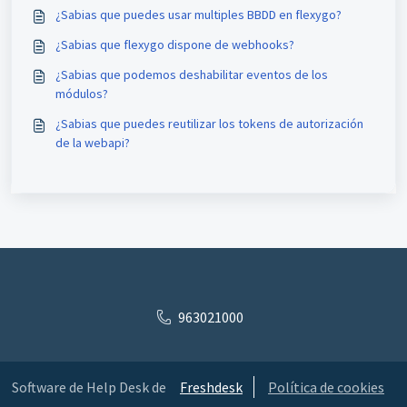
¿Sabias que puedes usar multiples BBDD en flexygo?
¿Sabias que flexygo dispone de webhooks?
¿Sabias que podemos deshabilitar eventos de los
módulos?
¿Sabias que puedes reutilizar los tokens de autorización
de la webapi?
963021000
Software de Help Desk de
Freshdesk
Política de cookies