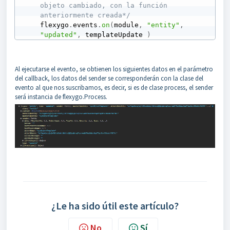
objeto cambiado, con la función 
anteriormente creada*/
flexygo
.
events
.
on
(
module
,
"entity"
,
"updated"
,
 templateUpdate 
)
Al ejecutarse el evento, se obtienen los siguientes datos en el parámetro
del callback, los datos del sender se corresponderán con la clase del
evento al que nos suscribamos, es decir, si es de clase process, el sender
será instancia de flexygo.Process.
¿Le ha sido útil este artículo?
No
Sí