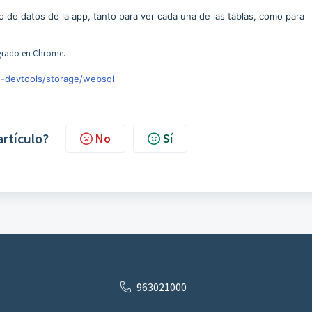
 de datos de la app, tanto para ver cada una de las tablas, como para
egrado en Chrome.
e-devtools/storage/websql
artículo?
No
Sí
963021000