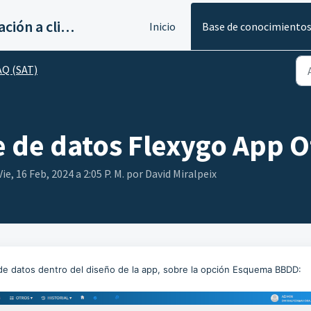
Servicios de implantación a clientes de Ahora
Inicio
Base de conocimiento
AQ (SAT)
e de datos Flexygo App O
e, 16 Feb, 2024 a 2:05 P. M. por David Miralpeix
de datos dentro del diseño de la app, sobre la opción Esquema BBDD: