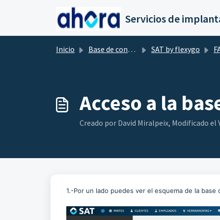
Saltar al contenido principal
Inicio
Base de conocimientos
SAT by flexygo
F
Acceso a la bas
Creado por David Miralpeix, Modificado el Vi
1.-Por un lado puedes ver el esquema de la base 