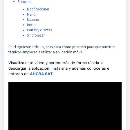
Entorno
Notificaciones
Menú
Usuario
Inicio
Partes y clientes
Sincronizar
En el siguiente artículo, se explica cómo proceder para que nuestros
técnicos empiecen a utilizar a aplicación móvil.
Visualiza este vídeo y aprenderás de forma rápida a
descargar la aplicación, instalarla y además conocerás el
entorno de
AHORA SAT
.