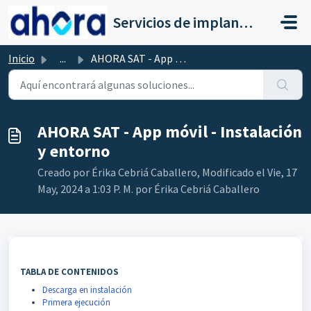
Saltar al contenido principal
Servicios de implantación a clientes de Ahora
Inicio
...
AHORA SAT - App móvil - Instalación y entorno
AHORA SAT - App móvil - Instalación
y entorno
Creado por Érika Cebriá Caballero, Modificado el Vie, 17
May, 2024 a 1:03 P. M. por Érika Cebriá Caballero
TABLA DE CONTENIDOS
Descarga en instalación
Primera ejecución