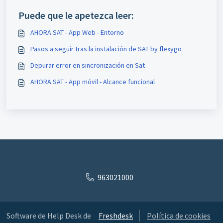
Puede que le apetezca leer:
AHORA SAT - App Web - Entorno
Pasos a seguir tras la instalación de SAT by flexygo
Depurar error en sincronización en Sat
AHORA SAT - App móvil - Alcance funcional
963021000
Software de Help Desk de
Freshdesk
Política de cookies