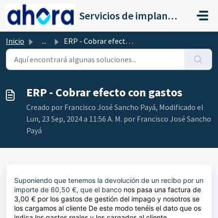
Saltar al contenido principal
Servicios de implantación a clientes de Ahora
Inicio
...
ERP - Cobrar efecto con gastos
ERP - Cobrar efecto con gastos
Creado por Francisco José Sancho Payá, Modificado el
Lun, 23 Sep, 2024 a 11:56 A. M. por Francisco José Sancho
Payá
Suponiendo que tenemos la devolución de un recibo por un
importe de 60,50 €, que el banco
nos pasa una factura de
3,00 € por los gastos de gestión del impago y nosotros se
los cargamos al cliente De este modo tenéis el dato que os
indica los gastos reales y los cargados al cliente.