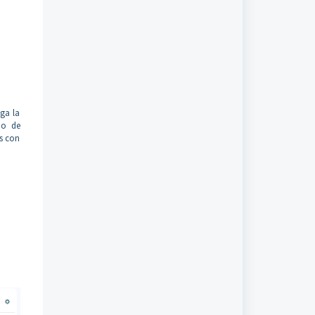
ga la
año de
s con