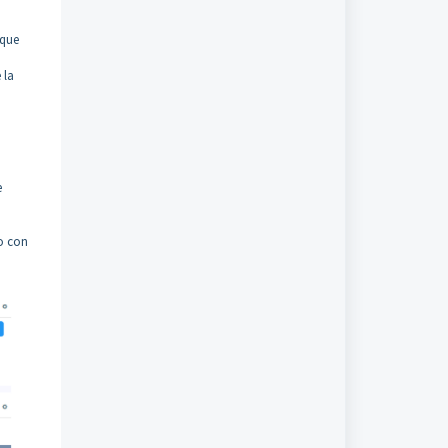
 que
 la
e
vo con