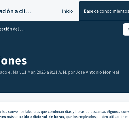
Servicios de implantación a clientes de Ahora
Inicio
Base de conocimiento
ión del tiempo de trabajo
iones
do el Mar, 11 Mar, 2025 a 9:11 A. M. por Jose Antonio Monreal
 a los convenios laborales que combinan días y horas de descanso. Algunos conv
ones
más un
saldo adicional de horas
, que los empleados pueden utilizar de 