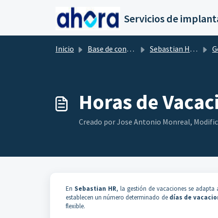
Saltar al contenido principal
Inicio
Base de conocimientos
Sebastian HR by flexygo
Gest
Horas de Vacac
Creado por Jose Antonio Monreal, Modifica
En
Sebastian HR
, la gestión de vacaciones se adapta
establecen un número determinado de
días de vacaci
flexible.