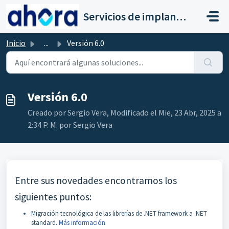
Saltar al contenido principal
Servicios de implantación a clientes de Ahora
Inicio
...
Versión 6.0
Versión 6.0
Creado por Sergio Vera, Modificado el Mie, 23 Abr, 2025 a
2:34 P. M. por Sergio Vera
Entre sus novedades encontramos los
siguientes puntos:
Migración tecnológica de las librerías de .NET framework a .NET
standard.
Más información