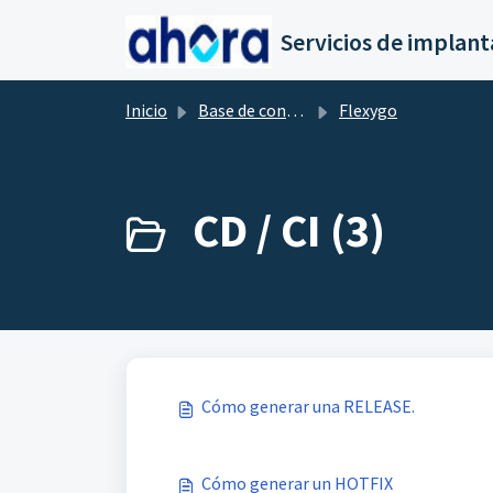
Saltar al contenido principal
Inicio
Base de conocimientos
Flexygo
CD / CI (3)
Cómo generar una RELEASE.
Cómo generar un HOTFIX