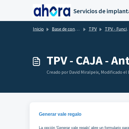
Saltar al contenido principal
Inicio
Base de conocimientos
TPV
TPV - Funcionalidad
TPV - CAJA - An
Creado por David Miralpeix, Modificado el L
Generar vale regalo
La opción 'Generar vale regalo' abre un formulario pa