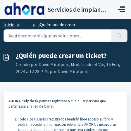
Saltar al contenido principal
Servicios de implantación a clientes de Ahora
Inicio
...
¿Quién puede crear un ticket?
¿Quién puede crear un ticket?
Creado por David Miralpeix, Modificado el Vie, 16 Feb,
2024 a 12:28 P. M. por David Miralpeix
AHORA helpdesk
permite registrase a cualquier persona que
pertenezca a la red de Canal.
Todos los usuarios registrados tendrán libre acceso al foro y
podrán acceder a información referente a AHORA e incorporar
cualquier duda o planteamiento que será contestado por