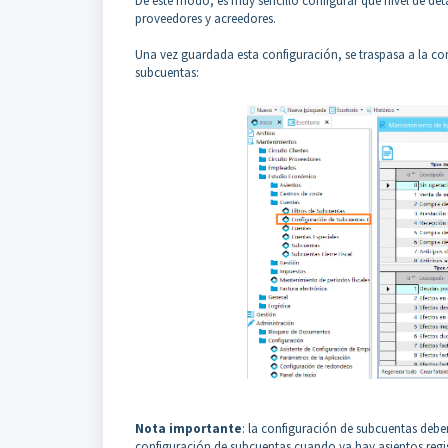
De este modo, es muy sencillo configurar qué nivel de deta
proveedores y acreedores.
Una vez guardada esta configuración, se traspasa a la co
subcuentas:
Nota importante
: la configuración de subcuentas debe
configuración de subcuentas cuando ya hay asientos regi