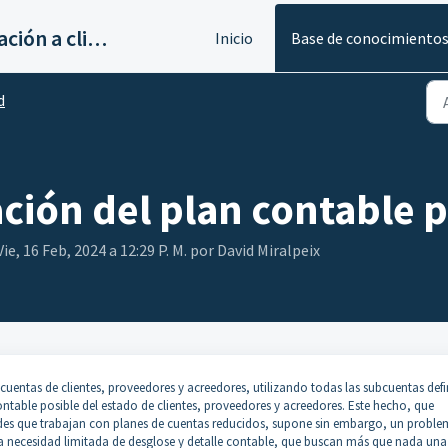
Servicios de implantación a clientes de Ahora
Inicio
Base de conocimiento
d
ación del plan contable 
ie, 16 Feb, 2024 a 12:29 P. M. por David Miralpeix
 cuentas de clientes, proveedores y acreedores, utilizando todas las subcuentas def
ntable posible del estado de clientes, proveedores y acreedores. Este hecho, que
des que trabajan con planes de cuentas reducidos, supone sin embargo, un probl
 necesidad limitada de desglose y detalle contable, que buscan más que nada una