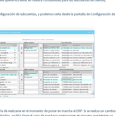
lle queremos llevar en nuestra contabilidad para las subcuentas de clientes,
nfiguración de subcuentas, y podemos verla desde la pantalla de Configuración de
ría de realizarse en el momento de poner en marcha el ERP. Si se realiza un cambio
strados, podría darse el caso de que haya operaciones en proceso que tengan ya