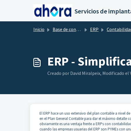
Saltar al contenido principal
Inicio
Base de conocimientos
ERP
Contabilida
ERP - Simplific
Creado por David Miralpeix, Modificado el V
El ERP hace un uso extensivo del plan contable a nivel de
en el Plan General Contable para dar el máximo detalle co
obviamente es una ventaja frente a ERPs con contabilida
cuando las empresas usuarias del ERP son PYMEs con una