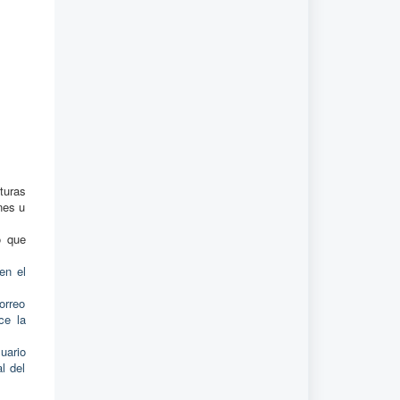
turas
nes u
o que
en el
orreo
ce la
uario
l del