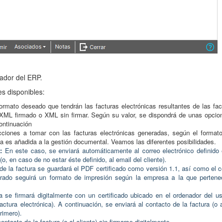
rador del ERP.
s disponibles:
formato deseado que tendrán las facturas electrónicas resultantes de las fac
XML firmado o XML sin firmar. Según su valor, se dispondrá de unas opcio
ontinuación
cciones a tomar con las facturas electrónicas generadas, según el format
ca es añadida a la gestión documental. Veamos las diferentes posibilidades.
:
En este caso,
se enviará automáticamente al correo electrónico definido 
o, en caso de no estar éste definido, al email del cliente).
de la factura se guardará el PDF certificado como versión 1.1, así como el c
rado seguirá un formato de impresión según la empresa a la que pertene
a se firmará digitalmente con un certificado ubicado en el ordenador del us
actura electrónica). A continuación, se enviará al contacto de la factura (o a
rimero).
ontacto de la factura (o al cliente) sin firmarse digitalmente.