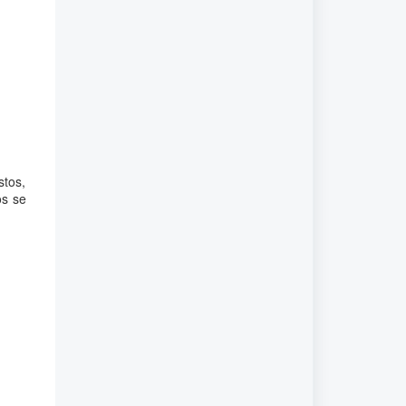
stos,
os se