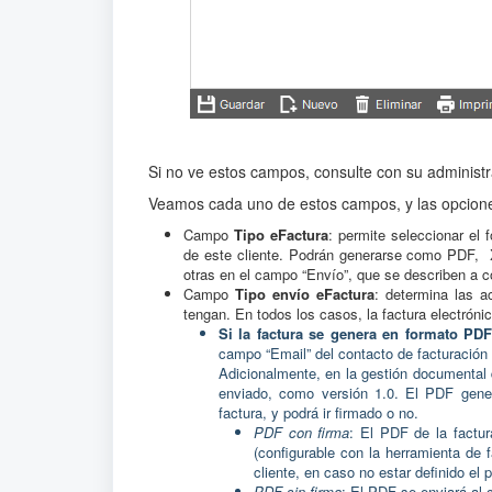
Si no ve estos campos, consulte con su administ
Veamos cada uno de estos campos, y las opcione
Campo
Tipo eFactura
: permite seleccionar el 
de este cliente. Podrán generarse como PDF, 
otras en el campo “Envío”, que se describen a c
Campo
Tipo envío eFactura
: determina las a
tengan. En todos los casos, la factura electróni
Si la factura se genera
en formato PDF
campo “Email” del contacto de facturación (
Adicionalmente, en la gestión documental 
enviado, como versión 1.0. El PDF gene
factura, y podrá ir firmado o no.
PDF con firma
: El PDF de la factur
(configurable con la herramienta de f
cliente, en caso no estar definido el p
PDF sin firma
: El PDF se enviará al c