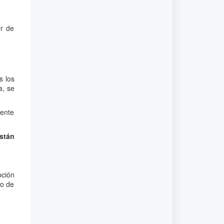
or de
s los
a, se
iente
stán
pción
co de