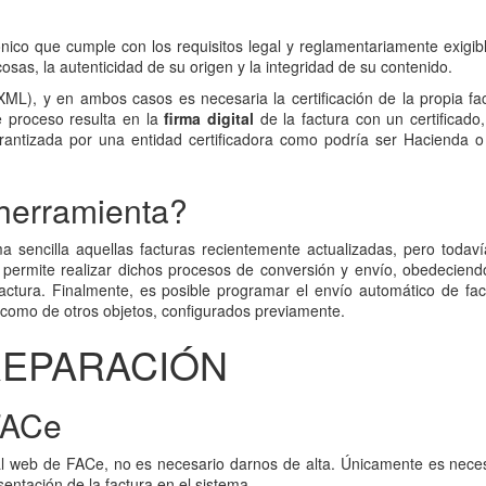
ico que cumple con los requisitos legal y reglamentariamente exigib
cosas, la autenticidad de su origen y la integridad de su contenido.
L), y en ambos casos es necesaria la certificación de la propia fa
e proceso resulta en la
firma digital
de la factura con un certificado
rantizada por una entidad certificadora como podría ser Hacienda 
 herramienta?
a sencilla aquellas facturas recientemente actualizadas, pero todav
permite realizar dichos procesos de conversión y envío, obedeciend
 factura. Finalmente, es posible programar el envío automático de fac
í como de otros objetos, configurados previamente.
REPARACIÓN
 FACe
al web de FACe, no es necesario darnos de alta. Únicamente es nece
sentación de la factura en el sistema.