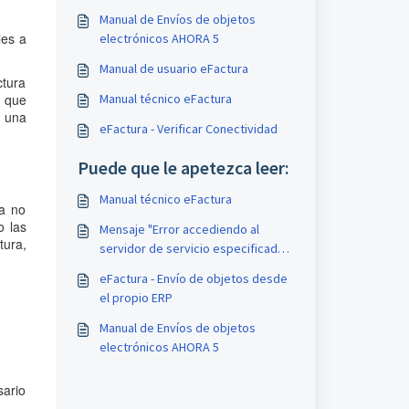
Manual de Envíos de objetos
les a
electrónicos AHORA 5
Manual de usuario eFactura
ctura
, que
Manual técnico eFactura
o una
eFactura - Verificar Conectividad
Puede que le apetezca leer:
Manual técnico eFactura
ía no
o las
Mensaje "Error accediendo al
tura,
servidor de servicio especificado -
no se utilizará el servicio"
eFactura - Envío de objetos desde
el propio ERP
Manual de Envíos de objetos
electrónicos AHORA 5
sario