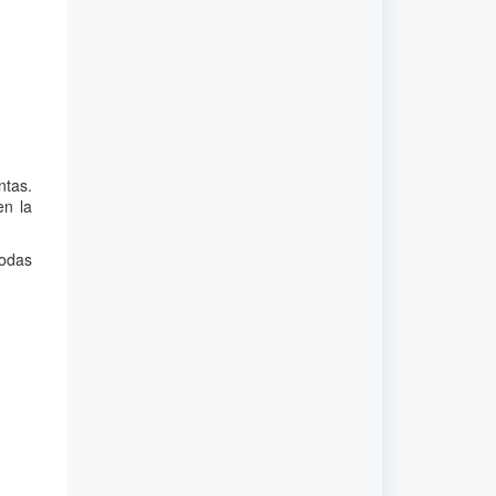
ntas.
en la
todas