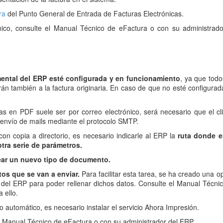
ra
del Punto General de Entrada de Facturas Electrónicas.
ónico, consulte el Manual Técnico de eFactura o con su administrad
ental del ERP esté configurada y en funcionamiento
, ya que todo
 también a la factura originaria. En caso de que no esté configurad
ras en PDF suele ser por correo electrónico, será necesario que el cl
 envío de mails mediante el protocolo SMTP.
on copia a directorio, es necesario indicarle al ERP la
ruta donde e
tra serie de parámetros.
ear un nuevo tipo de documento.
tos que se van a enviar.
Para facilitar esta tarea, se ha creado una o
 del ERP para poder rellenar dichos datos. Consulte el Manual Técni
 ello.
ío automático, es necesario instalar el servicio Ahora Impresión.
l Manual Técnico de eFactura o con su administrador del ERP.