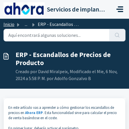
Saltar al contenido principal
Servicios de implantación a clientes de Ahora
Inicio
...
ERP - Escandallos de Precios de Producto
ERP - Escandallos de Precios de
Producto
Creado por David Miralpeix, Modificado el Mie, 6 Nov,
2024 a 5:58 P. M. por Adolfo Gonzalvo B
En este artículo vas a aprender a cómo gestionar los escandallos de
precios en
Ahora ERP
. Esta funcionalidad sirve para calcular el precio
de venta basándose en el coste.
En primer lugar, deberás activar el parámetro