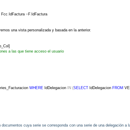
Fcc
.
IdFactura
=
F
.
IdFactura
aremos una vista personalizada y basada en la anterior.
b_Col]
iones a las que tiene acceso el usuario
ries_Facturacion
WHERE
IdDelegacion
IN
(
SELECT
IdDelegacion
FROM
VE
documentos cuya serie se corresponda con una serie de una delegación a l