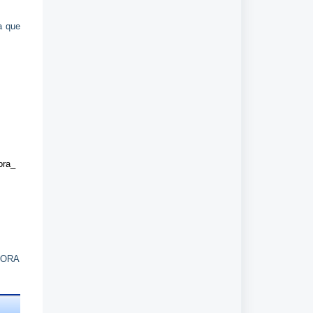
a que
ra_
AHORA