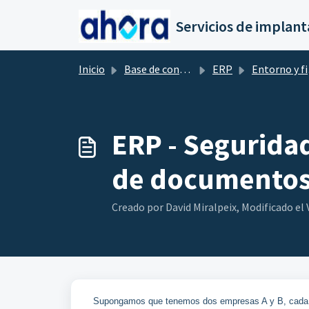
Saltar al contenido principal
Inicio
Base de conocimientos
ERP
Entorno y ficheros maestros
ERP - Seguridad
de documentos 
Creado por David Miralpeix, Modificado el V
Supongamos que tenemos dos empresas A y B, cada 