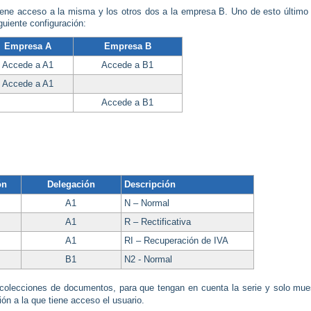
ene acceso a la misma y los otros dos a la empresa B. Uno de esto último 
uiente configuración:
Empresa
A
Empresa B
Accede a A1
Accede a B1
Accede a A1
Accede a B1
ón
Delegación
Descripción
A1
N – Normal
A1
R – Rectificativa
A1
RI – Recuperación de IVA
B1
N2 - Normal
s colecciones de documentos, para que tengan en cuenta la serie y solo mue
ón a la que tiene acceso el usuario.