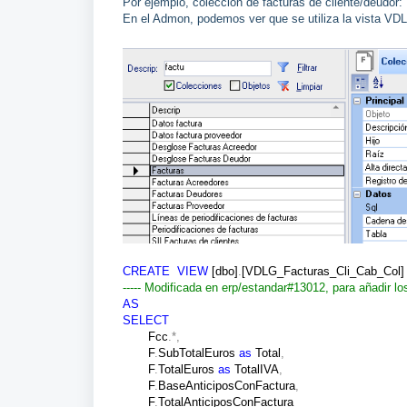
Por ejemplo, colección de facturas de cliente/deudor:
En el Admon, podemos ver que se utiliza la vista VD
CREATE
VIEW
[dbo]
.
[VDLG_Facturas_Cli_Cab_Col]
----- Modificada en erp/estandar#13012, para añadir lo
AS
SELECT
Fcc
.*,
F
.
SubTotalEuros
as
Total
,
F
.
TotalEuros
as
TotalIVA
,
F
.
BaseAnticiposConFactura
,
F
.
TotalAnticiposConFactura