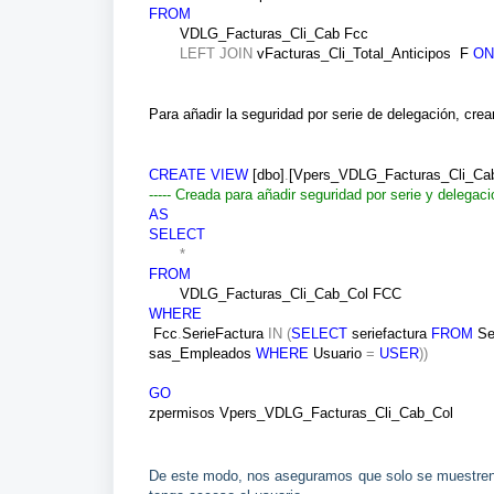
FROM
VDLG_Facturas_Cli_Cab Fcc
LEFT
JOIN
vFacturas_Cli_Total_Anticipos F
ON
Para añadir la seguridad por serie de delegación, cre
CREATE
VIEW
[dbo]
.
[Vpers_VDLG_Facturas_Cli_Ca
----- Creada para añadir seguridad por serie y delegac
AS
SELECT
*
FROM
VDLG_Facturas_Cli_Cab_Col FCC
WHERE
Fcc
.
SerieFactura
IN
(
SELECT
seriefactura
FROM
Se
sas_Empleados
WHERE
Usuario
=
USER
))
GO
zpermisos Vpers_VDLG_Facturas_Cli_Cab_Col
De este modo, nos aseguramos que solo se muestren 