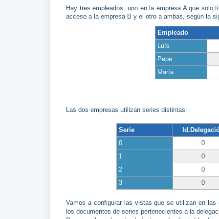
Hay tres empleados, uno en la empresa A que solo ti
acceso a la empresa B y el otro a ambas, según la sig
Empleado
Luís
Pepe
María
Las dos empresas utilizan series distintas:
Serie
Id.Delegaci
0
0
1
0
2
0
3
0
Vamos a configurar las vistas que se utilizan en la
los documentos de series pertenecientes a la delegaci