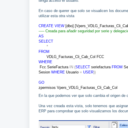
tenga acceso el usuario.
En caso de querer que solo se visualicen los documen
utilizar esta otra vista
CREATE
VIEW
[dbo]
.
[Vpers_VDLG_Facturas_Cli_Ca
----- Creada para añadir seguridad por serie y delegac
AS
SELECT
*
FROM
VDLG_Facturas_Cli_Cab_Col FCC
WHERE
Fcc
.
SerieFactura
IN
(
SELECT
seriefactura
FROM
Se
Sesion
WHERE
Usuario
=
USER
))
GO
zpermisos Vpers_VDLG_Facturas_Cli_Cab_Col
En la que podemos ver que solo cambia el origen de da
Una vez creada esta vista, solo tenemos que asignar
ERP para comprobar que solo visualizamos los docum