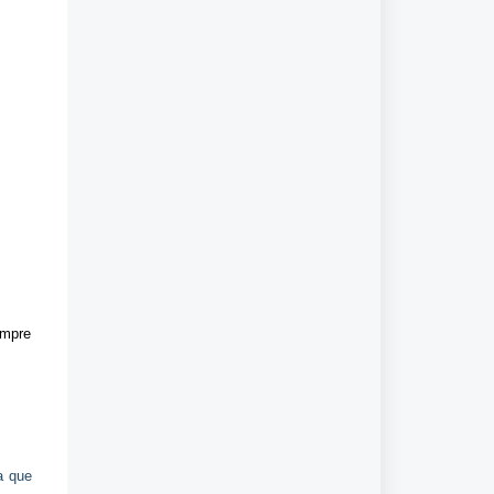
mpre
a que