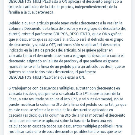
DESCUENTOS_MULTIPLES está a ON aplicará el descuento asignado a
todos los artículos de la lista de precios, independientemente de la
familia a la cual pertenezca.
Debido a que un artículo puede tener varios descuentos a la vez (en la
columna Descuento de la lista de precios y en el grupo de descuento del
cliente) existe el parámetro GRUPOS_DESCUENTO, que a ON significa
que el descuento que se aplicará al artículo será el definido en el grupo
de descuento, y si está a OFF, entonces sólo se aplicará el descuento
indicado en la lista de precios del artículo. Si se quiere aplicar en
cascada tanto el descuento que marca el grupo de descuento como el
descuento asignado en la lista de precios y el que pudiera asignarse
manualmente en la línea de un pedido para un artículo, es decir, que se
quieren solapar todos estos descuentos, el parámetro
DESCUENTOS_MULTIPLES tiene que estar a ON.
Si trabajamos con descuentos múltiples, al tratar con descuentos en
cascada (es decir, que primero se calcula Dto LP1 sobre la base de la
línea, a este resultado se aplica el Dto LP2, y así sucesivamente), no se
puede modificar la columna Dto de la línea del pedido como tal, ya que
en este caso se refiere a la media de los descuentos aplicados en
cascada (es decir, que la columna Dto de la línea mostrará el descuento
total que realmente se aplicará sobre la base de la línea una vez
calculados en cascada todos sus descuentos múltiples posibles). Para
modificar cada uno de esos descuentos posibles tendremos que tener