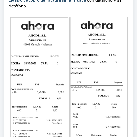
Ejemplo de
cobro de factura simplificada
con datáfono y sin
datáfono.