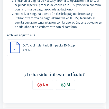
Entrar en la página de Redsys y abonar la operación tras lo cual
se puede repetir el proceso de cobro en la TPV y volver a cobrarlo
con la forma de pago asociada al datáfono.
No realizar ninguna operación desde la página de Redsys y
utilizar otra forma de pago alternativa en la TPV, teniendo en
cuenta que al no tener relación con la operación, este ticket no se
podría abonar posteriormente con el datáfono.
Archivos adjuntos (1)
DllTpvpcImplantadoSlimpackv 15.04.zip
ZIP
621 KB
¿Le ha sido útil este artículo?
No
Sí