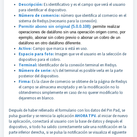
Descripción:
Es identificativo y es el campo que verá el usuario
para identificar el dispositivo.
Número de comercio:
número que identifica al comercio en el
sistema de Redsys.(necesario para la conexión).
Permitir abono sin original (5.0.0.108):
permite realizar
operaciones de datáfono sin una operación origen como, por
ejemplo, abonar sin cobro previo o abonar un cobro de un
datáfono en otro datáfono diferente.
Activo:
Campo que marca si está en uso.
Espacio para foto:
Imagen que ve el usuario en la selección de
dispositivo para el cobro.
Terminal:
Identificador de la conexión terminal en Redsys.
Número de serie:
n/s del terminal es posible verla en la parte
posterior del dispositivo.
Firma:
Es la clave de comercio se obtiene de la página de Redsys
el campo se almacena encriptado y en la modificación no lo
obtendremos simplemente en caso de no querer modificarlo lo
dejaremos en blanco.
Después de haber rellenado el formulario con los datos del Pin Pad, se
pulsa guardar y se reinicia la aplicación
AHORA TPV.
al iniciar de nuevo
la aplicación, conectará al usuario con la base de datos y después el
dispositivo, si todo ha salido correctamente sale una notificación en la
parte inferior derecha, si se pulsa la notificación se visualiza el siguiente