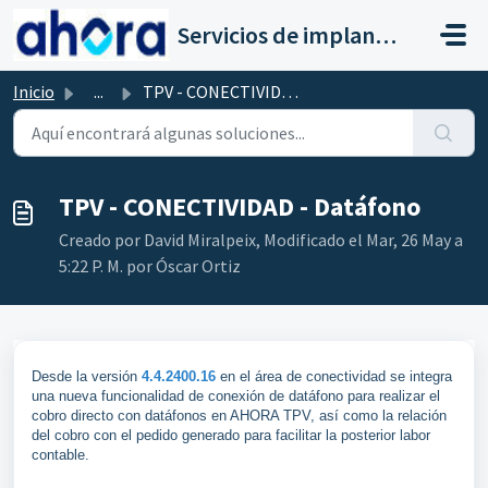
Saltar al contenido principal
Servicios de implantación a clientes de Ahora
Inicio
...
TPV - CONECTIVIDAD - Datáfono
TPV - CONECTIVIDAD - Datáfono
Creado por David Miralpeix, Modificado el Mar, 26 May a
5:22 P. M. por Óscar Ortiz
Desde la versión
4.4.2400.16
en el área de conectividad se integra
una nueva funcionalidad de conexión de datáfono para realizar el
cobro directo con datáfonos en AHORA TPV, así como la relación
del cobro con el pedido generado para facilitar la posterior labor
contable.