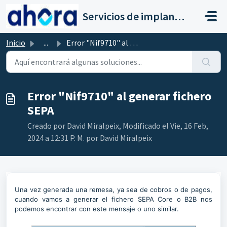
Saltar al contenido principal
Servicios de implantación a clientes de Ahora
Inicio
...
Error "Nif9710" al generar fichero SEPA
Error "Nif9710" al generar fichero
SEPA
Creado por David Miralpeix, Modificado el Vie, 16 Feb,
2024 a 12:31 P. M. por David Miralpeix
Una vez generada una remesa, ya sea de cobros o de pagos,
cuando vamos a generar el fichero SEPA Core o B2B nos
podemos encontrar con este mensaje o uno similar.