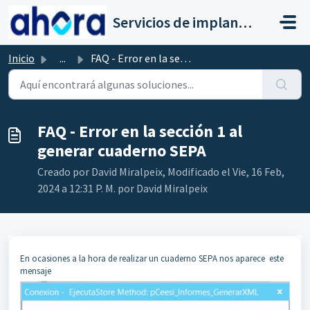
Saltar al contenido principal
Servicios de implantación a clientes de Ahora
Inicio
...
FAQ - Error en la sección 1 al generar cuaderno SEPA
FAQ - Error en la sección 1 al
generar cuaderno SEPA
Creado por David Miralpeix, Modificado el Vie, 16 Feb,
2024 a 12:31 P. M. por David Miralpeix
En ocasiones a la hora de realizar un cuaderno SEPA nos aparece este
mensaje