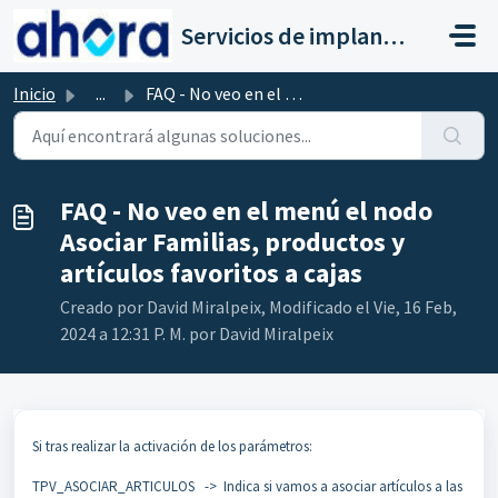
Saltar al contenido principal
Servicios de implantación a clientes de Ahora
Inicio
...
FAQ - No veo en el menú el nodo Asociar Familias, product...
FAQ - No veo en el menú el nodo
Asociar Familias, productos y
artículos favoritos a cajas
Creado por David Miralpeix, Modificado el Vie, 16 Feb,
2024 a 12:31 P. M. por David Miralpeix
Si tras realizar la activación de los parámetros:
TPV_ASOCIAR_ARTICULOS -> Indica si vamos a asociar artículos a las