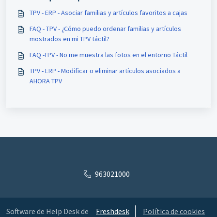
TPV - ERP - Asociar familias y artículos favoritos a cajas
FAQ - TPV - ¿Cómo puedo ordenar familias y artículos
mostrados en mi TPV táctil?
FAQ -TPV - No me muestra las fotos en el entorno Táctil
TPV - ERP - Modificar o eliminar artículos asociados a
AHORA TPV
963021000
Software de Help Desk de
Freshdesk
Política de cookies