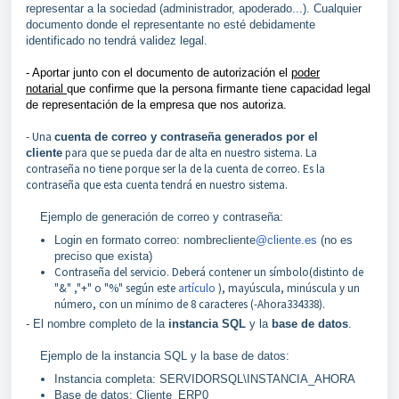
representar a la sociedad (administrador, apoderado...). Cualquier
documento donde el representante no esté debidamente
identificado no tendrá validez legal.
- Aportar junto con el documento de autorización el
poder
notarial
que confirme que la persona firmante tiene capacidad legal
de representación de la empresa que nos autoriza.
- Una
cuenta de correo y contraseña generados por el
para que se pueda dar de alta en nuestro sistema. La
cliente
contraseña no tiene porque ser la de la cuenta de correo. Es la
contraseña que esta cuenta tendrá en nuestro sistema.
Ejemplo de generación de correo y contraseña:
Login en formato correo: nombrecliente
@cliente.es
(no es
preciso que exista)
Contraseña del servicio. Deberá contener un símbolo(distinto de
"&" ,"+" o "%" según este
artículo
), mayúscula, minúscula y un
número, con un mínimo de 8 caracteres (-Ahora334338).
- El nombre completo de la
instancia SQL
y la
base de datos
.
Ejemplo de la instancia SQL y la base de datos:
Instancia completa: SERVIDORSQL\INSTANCIA_AHORA
Base de datos: Cliente_ERP0