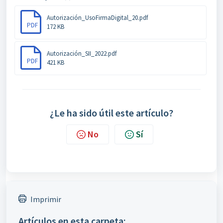
Autorización_UsoFirmaDigital_20.pdf
PDF
172 KB
Autorización_SII_2022.pdf
PDF
421 KB
¿Le ha sido útil este artículo?
No
Sí
Imprimir
Artículos en esta carpeta: