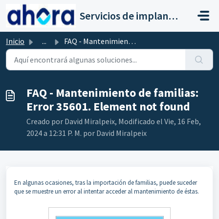
Saltar al contenido principal
Servicios de implantación a clientes de Ahora
Inicio
...
FAQ - Mantenimiento de familias: Error 35601. Element not...
FAQ - Mantenimiento de familias:
Error 35601. Element not found
Creado por David Miralpeix, Modificado el Vie, 16 Feb,
2024 a 12:31 P. M. por David Miralpeix
En algunas ocasiones, tras la importación de familias, puede suceder
que se muestre un error al intentar acceder al mantenimiento de éstas.