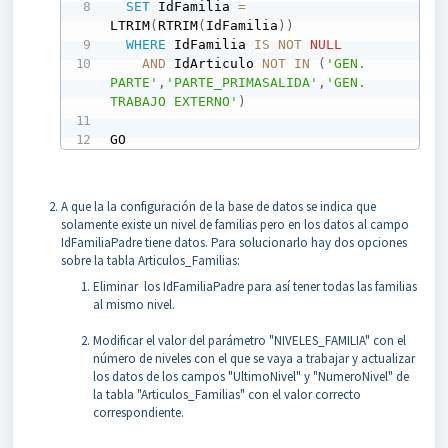
SET
 IdFamilia 
=
LTRIM
(
RTRIM
(
IdFamilia
)
)
WHERE
 IdFamilia 
IS
NOT
NULL
AND
 IdArticulo 
NOT
IN
(
'GEN. 
PARTE'
,
'PARTE_PRIMASALIDA'
,
'GEN. 
TRABAJO EXTERNO'
)
GO
A que la la configuración de la base de datos se indica que
solamente existe un nivel de familias pero en los datos al campo
IdFamiliaPadre tiene datos. Para solucionarlo hay dos opciones
sobre la tabla Articulos_Familias:
Eliminar los IdFamiliaPadre para así tener todas las familias
al mismo nivel.
Modificar el valor del parámetro "NIVELES_FAMILIA" con el
número de niveles con el que se vaya a trabajar y actualizar
los datos de los campos "UltimoNivel" y "NumeroNivel" de
la tabla "Articulos_Familias" con el valor correcto
correspondiente.