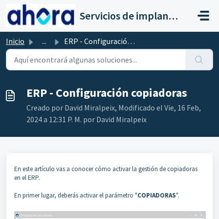
Saltar al contenido principal
Servicios de implantación a clientes de Ahora
Inicio
...
ERP - Configuración copiadoras
ERP - Configuración copiadoras
Creado por David Miralpeix, Modificado el Vie, 16 Feb,
2024 a 12:31 P. M. por David Miralpeix
En este artículo vas a conocer cómo activar la gestión de copiadoras
en el ERP.
En primer lugar, deberás activar el parámetro "
COPIADORAS
".