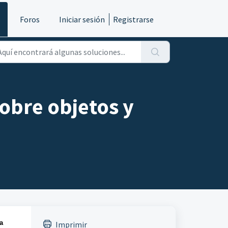
s
Foros
Iniciar sesión
Registrarse
obre objetos y
a
Imprimir