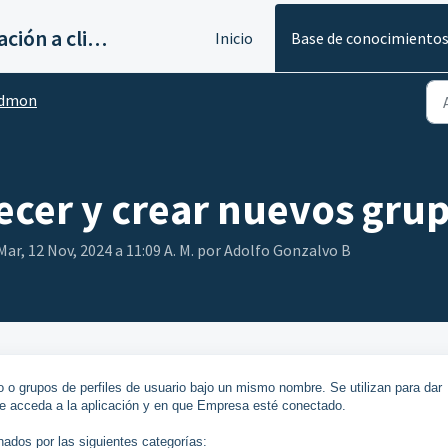
Servicios de implantación a clientes de Ahora
Inicio
Base de conocimiento
dmon
ecer y crear nuevos gru
Mar, 12 Nov, 2024 a 11:09 A. M. por Adolfo Gonzalvo B
o o grupos de perfiles de usuario bajo un mismo nombre. Se utilizan para dar
e acceda a la aplicación y en que Empresa esté conectado.
nados por las siguientes categorías: