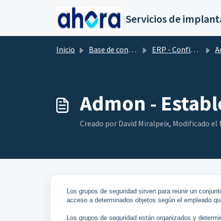
Saltar al contenido principal
Inicio
Base de conocimientos
ERP - Configuración ADMON
A
Admon - Establ
Creado por David Miralpeix, Modificado el 
Los grupos de seguridad sirven para reunir un conjunt
acceso a determinados objetos según el empleado qu
Los grupos de seguridad están organizados y determi