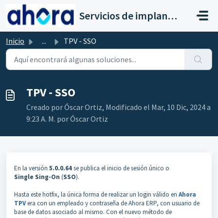
Saltar al contenido principal
Servicios de implantación a clientes de Ahora
Inicio
...
TPV - SSO
TPV - SSO
Creado por Óscar Ortiz, Modificado el Mar, 10 Dic, 2024 a
9:23 A. M. por Óscar Ortiz
En la versión
5.0.0.64
se publica el inicio de sesión único o
Single
Sing-On
(
SSO
).
Hasta este hotfix, la única forma de realizar un login válido en
Ahora
TPV
era con un empleado y contraseña de Ahora ERP, con usuario de
base de datos asociado al mismo. Con el nuevo método de