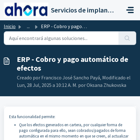
Saltar al contenido principal
Servicios de implantación a clientes de Ahora
Inicio
...
ERP - Cobro y pago automático de efectos
ERP - Cobro y pago automático de
efectos
Creado por Francisco José Sancho Payá, Modificado el
Lun, 28 Jul, 2025 a 10:12 A. M. por Oksana Zhukovska
Esta funcionalidad permite:
Que los efectos generados en cartera, por cualquier forma de
pago configurada para ello, sean cobrados/pagados de forma
automática en el mismo momento en que se creen, al actualizar