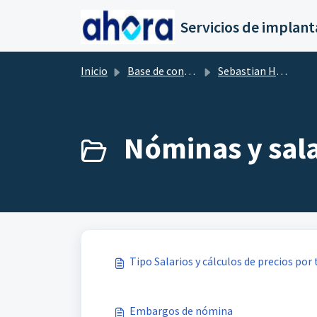
Saltar al contenido principal
Inicio
Base de conocimientos
Sebastian HR by flexygo
Nóminas y sala
Tipo Salarios y cálculos de precios por 
Embargos de nómina