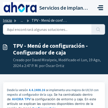
Saltar al contenido principal
Servicios de implantación a clientes de Ahora
Inicio
...
TPV - Menú de configuración - Configurador de caja
TPV - Menú de configuración -
Configurador de caja
Creado por David Miralpeix, Modificado el Lun, 19 Ago,
2024 a 2:47 P. M. por Óscar Ortiz
Desde la versión
4.4.2400.16
se implementa una mejora de UX/UI con
respecto al configurador de la caja.
Se ha centralizado dentro
de
AHORA TPV
la configuración de entorno y caja. En este
artículo se explican las opciones disponibles dentro de la