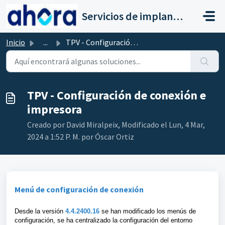
Saltar al contenido principal
Servicios de implantación a clientes de Ahora
Inicio
...
TPV - Configuración de conexión e impresora
TPV - Configuración de conexión e
impresora
Creado por David Miralpeix, Modificado el Lun, 4 Mar,
2024 a 1:52 P. M. por Óscar Ortiz
Menú de configuración de conexión
Desde la versión
4.4.2400.16
se han modificado los menús de
configuración, se ha centralizado la configuración del entorno