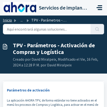
Saltar al contenido principal
Servicios de implantación a clientes de Ahora
Inicio
...
TPV - Parámetros - Activación de Compras y Logística
TPV - Parámetros - Activación de
Compras y Logística
Creado por David Miralpeix, Modificado el Vie, 16 Feb,
2024 a 12:28 P. M. por David Miralpeix
Parámetros de activación
La aplicación AHORA TPV, de forma estándar no tiene activados en el
menú los procesos de Compras y Logística, para activar en el menú de