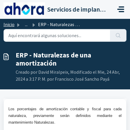
Saltar al contenido principal
Servicios de implantación a clientes de Ahora
Inicio
...
ERP - Naturalezas de una amortización
ERP - Naturalezas de una
amortización
Creado por David Miralpeix, Modificado el Mie, 24 Abr,
2024 a 3:17 P. M. por Francisco José Sancho Payá
Los porcentajes de amortización contable y fiscal para cada
naturaleza, previamente serán definidos mediante el
mantenimiento Naturalezas.