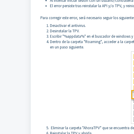
Al intentar iniciar sesión con un usuario/contraseñ
El error persiste tras reinstalar la API y/o TPV, y reini
Para corregir este error, será necesario seguir los siguiente
Desactivar el antivirus.
Desinstalar la TPV.
Escribir "%appdata%" en el buscador de windows y p
Dentro de la carpeta "Roaming", acceder a la carpe
en un paso siguiente.
Eliminar la carpeta "AhoraTPV" que se encuentra d
Reinstalar la TPV y abrirla.