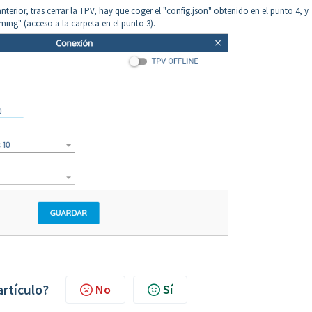
terior, tras cerrar la TPV, hay que coger el "config.json" obtenido en el punto 4, y
ing" (acceso a la carpeta en el punto 3).
artículo?
No
Sí