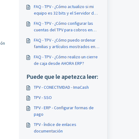
FAQ - TPV - ¿Cómo actualizo si mi
equipo es 32 bits y el Servidor de
64 bits?
FAQ - TPV - ¿Cómo configurar las
cuentas del TPV para cobros en
caja y en efectos?
FAQ - TPV - ¿Cómo puedo ordenar
ión
familias y artículos mostrados en
mi TPV táctil?
FAQ - TPV - ¿Cómo realizo un cierre
de caja desde AHORA ERP?
Puede que le apetezca leer:
TPV - CONECTIVIDAD - ImaCash
TPV - SSO
TPV - ERP - Configurar formas de
pago
TPV - Índice de enlaces
documentación