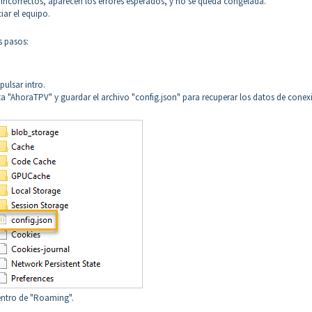
a incorrectos, aparecen los errores esperados, y no se queda congelada.
ciar el equipo.
s pasos:
ulsar intro.
ta "AhoraTPV" y guardar el archivo "config.json" para recuperar los datos de conex
entro de "Roaming".