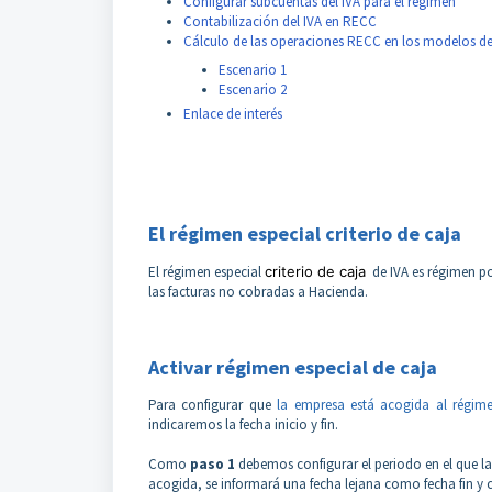
Configurar subcuentas del IVA para el régimen
Contabilización del IVA en RECC
Cálculo de las operaciones RECC en los modelos de
Escenario 1
Escenario 2
Enlace de interés
El régimen especial criterio de caja
El régimen especial
criterio de caja
de IVA es régimen po
las facturas no cobradas a Hacienda.
Activar régimen especial de caja
Para configurar que
la empresa está acogida al régime
indicaremos la fecha inicio y fin.
Como
paso 1
debemos configurar el periodo en el que la
acogida, se informará una fecha lejana como fecha fin y cu