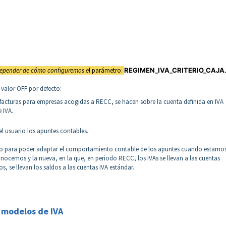
depender de cómo configuremos e
l parámetro
:
REGIMEN_IVA_CRITERIO_CAJA
l valor OFF por defecto:
s facturas para empresas acogidas a RECC, se hacen sobre la cuenta definida en IVA
e IVA.
l usuario los apuntes contables.
metro para poder adaptar el comportamiento contable de los apuntes cuando estamo
nocemos y la nueva, en la que, en periodo RECC, los IVAs se llevan a las cuentas
, se llevan los saldos a las cuentas IVA estándar.
s modelos de IVA