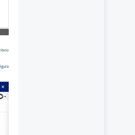
iterio
figura