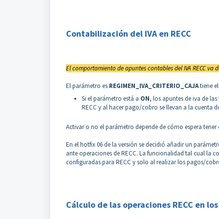
Contabilización del IVA en RECC
El comportamiento de apuntes contables del IVA RECC va 
El parámetro es
REGIMEN_IVA_CRITERIO_CAJA
tiene e
Si el parámetro está a
ON
, los apuntes de iva de la
RECC y al hacer pago/cobro se llevan a la cuenta d
Activar o no el parámetro depende de cómo espera tener e
En el hotfix 06 de la versión se decidió añadir un pará
ante operaciones de RECC. La funcionalidad tal cual la co
configuradas para RECC y solo al realizar los pagos/cobros
Cálculo de las operaciones RECC en lo