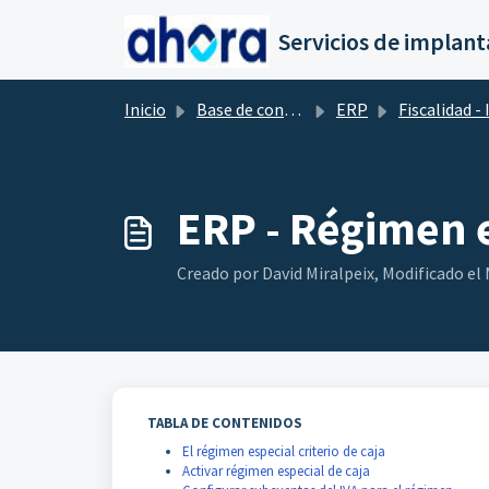
Saltar al contenido principal
Inicio
Base de conocimientos
ERP
Fiscalidad - Impuesto
ERP - Régimen e
Creado por David Miralpeix, Modificado el 
TABLA DE CONTENIDOS
El régimen especial criterio de caja
Activar régimen especial de caja