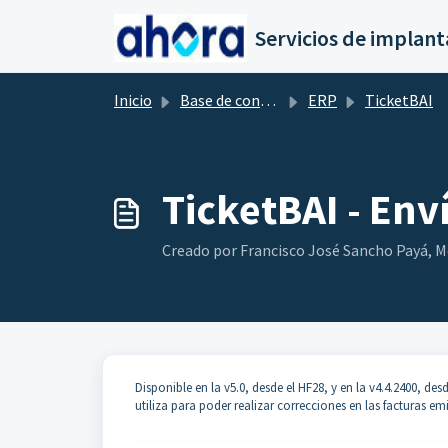
Saltar al contenido principal
Inicio
Base de conocimientos
ERP
TicketBAI
TicketBAI - Env
Creado por Francisco José Sancho Payá, Mod
Disponible en la v5.0, desde el HF28, y en la v4.4.2400, d
utiliza para poder realizar correcciones en las facturas emi