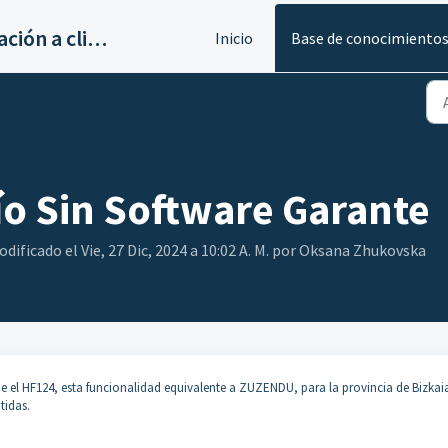
Servicios de implantación a clientes de Ahora
Inicio
Base de conocimiento
ío Sin Software Garante
ificado el Vie, 27 Dic, 2024 a 10:02 A. M. por Oksana Zhukovska
esde el HF124, esta funcionalidad equivalente a ZUZENDU, para la provincia de Bizkaia
tidas.