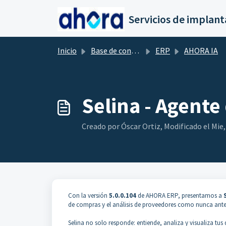
Saltar al contenido principal
Inicio
Base de conocimientos
ERP
AHORA IA
Selina - Agent
Creado por Óscar Ortiz, Modificado el Mie,
Con la versión
5.0.0.104
de AHORA ERP, presentamos a
de compras y el análisis de proveedores como nunca ante
Selina no solo responde: entiende, analiza y visualiza tus