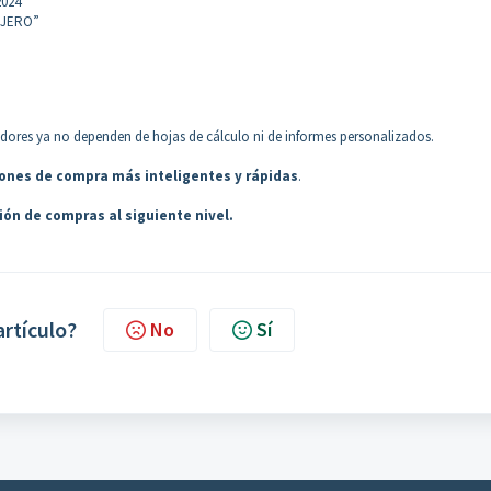
2024”
ANJERO”
eedores ya no dependen de hojas de cálculo ni de informes personalizados.
ones de compra más inteligentes y rápidas
.
tión de compras al siguiente nivel.
artículo?
No
Sí