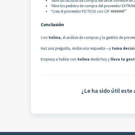
“Abre las facturas de compra del tercer trimestre de 
“Abre los pedidos de compra del proveedor EXTR
“Crea el proveedor FICTICIO con CIF 4444444T”
Conclusión
Con
Selina
, el análisis de compras y la gestión de prov
Haz una pregunta, recibe una respuesta —y
toma decisi
Empieza a hablar con
Selina
desde hoy y
lleva tu ges
¿Le ha sido útil este 