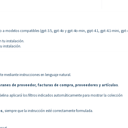
 a modelos compatibles (gpt-3.5, gpt-4o y gpt-4o-min, gi
pt-4.1, gpt-4.1-mini, gpt-
 tu instalación.
u instalación.
e mediante instrucciones en lenguaje natural.
ranes de proveedor, facturas de compra, proveedores y artículos
.
Selina aplicará los filtros indicados automáticamente para mostrar la colección
os
, siempre que la instrucción esté correctamente formulada.