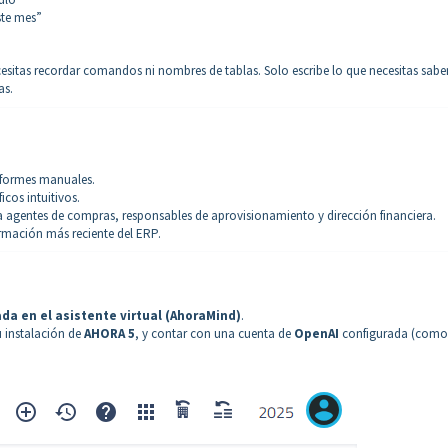
ste mes”
cesitas recordar comandos ni nombres de tablas. Solo escribe lo que necesitas saber
as.
nformes manuales.
cos intuitivos.
a agentes de compras, responsables de aprovisionamiento y dirección financiera.
rmación más reciente del ERP.
da en el asistente virtual (AhoraMind)
.
u instalación de
AHORA 5
, y contar con una cuenta de
OpenAI
configurada (como