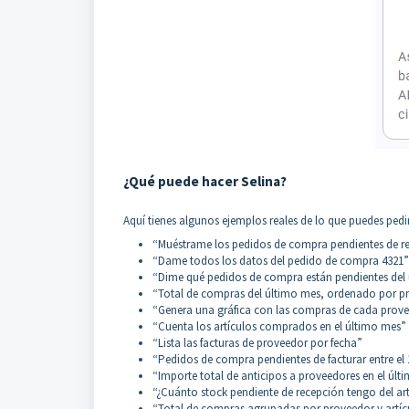
¿Qué puede hacer Selina?
Aquí tienes algunos ejemplos reales de lo que puedes pedir
“Muéstrame los pedidos de compra pendientes de re
“Dame todos los datos del pedido de compra 4321”
“Dime qué pedidos de compra están pendientes del
“Total de compras del último mes, ordenado por p
“Genera una gráfica con las compras de cada provee
“Cuenta los artículos comprados en el último mes”
“Lista las facturas de proveedor por fecha”
“Pedidos de compra pendientes de facturar entre el 1
“Importe total de anticipos a proveedores en el últ
“¿Cuánto stock pendiente de recepción tengo del art
“Total de compras agrupadas por proveedor y artíc