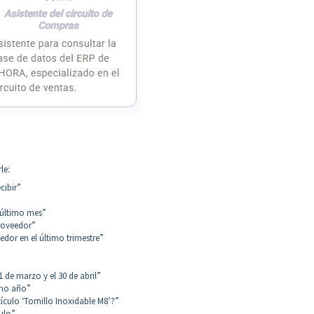
le:
cibir”
 último mes”
roveedor”
dor en el último trimestre”
 de marzo y el 30 de abril”
imo año”
ículo ‘Tornillo Inoxidable M8’?”
ulo”