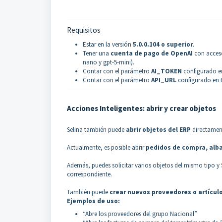
Requisitos
Estar en la versión
5.0.0.104 o superior
.
Tener una
cuenta de pago de OpenAI
con acceso
nano y gpt-5-mini
).
Contar con el parámetro
AI_TOKEN
configurado en
Contar con el parámetro
API_URL
configurado en t
Acciones Inteligentes: abrir y crear objetos
Selina también puede
abrir objetos del ERP
directament
Actualmente, es posible abrir
pedidos de compra, alba
Además, puedes solicitar varios objetos del mismo tipo y 
correspondiente.
También puede
crear nuevos proveedores o artícul
Ejemplos de uso:
“Abre los proveedores del grupo Nacional”