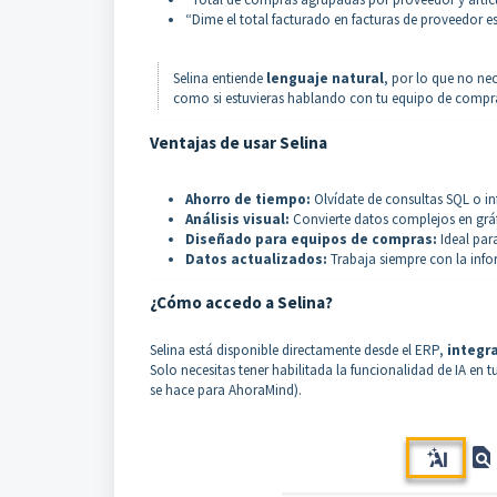
“Dime el total facturado en facturas de proveedor e
Selina entiende
lenguaje natural
, por lo que no ne
como si estuvieras hablando con tu equipo de compr
Ventajas de usar Selina
Ahorro de tiempo:
Olvídate de consultas SQL o i
Análisis visual:
Convierte datos complejos en gráfi
Diseñado para equipos de compras:
Ideal par
Datos actualizados:
Trabaja siempre con la info
¿Cómo accedo a Selina?
Selina está disponible directamente desde el ERP,
integra
Solo necesitas tener habilitada la funcionalidad de IA en t
se hace para AhoraMind).