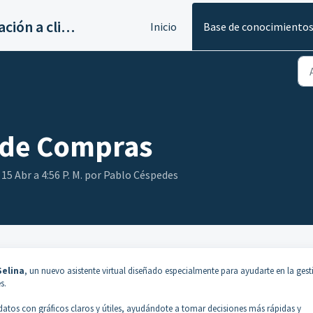
Servicios de implantación a clientes de Ahora
Inicio
Base de conocimiento
e de Compras
 15 Abr a 4:56 P. M. por Pablo Céspedes
Selina
, un nuevo asistente virtual diseñado especialmente para ayudarte en la gest
s.
 datos con gráficos claros y útiles, ayudándote a tomar decisiones más rápidas y