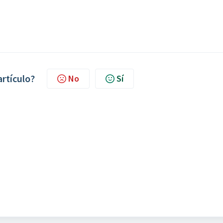
artículo?
No
Sí