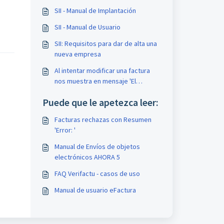
SII - Manual de Implantación
SII - Manual de Usuario
SII: Requisitos para dar de alta una
nueva empresa
Al intentar modificar una factura
nos muestra en mensaje 'El
Presentador no tiene los permisos
Puede que le apetezca leer:
necesarios para actualizar esta
factura'
Facturas rechazas con Resumen
'Error: '
Manual de Envíos de objetos
electrónicos AHORA 5
FAQ Verifactu - casos de uso
Manual de usuario eFactura