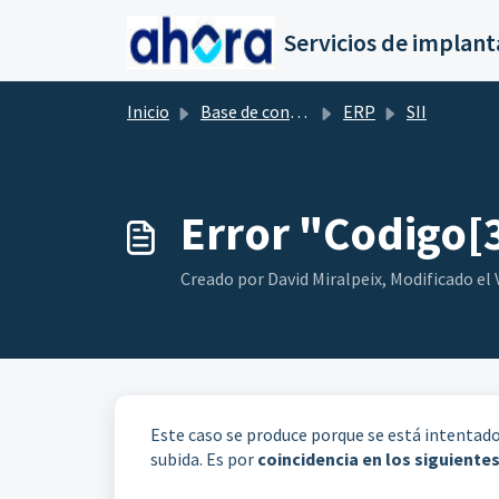
Saltar al contenido principal
Inicio
Base de conocimientos
ERP
SII
Error "Codigo[
Creado por David Miralpeix, Modificado el V
Este caso se produce porque se está intentado 
subida. Es por
coincidencia en los siguient