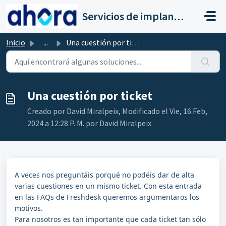
Saltar al contenido principal
Servicios de implantación a clientes de Ahora
Inicio
...
Una cuestión por ticket
Una cuestión por ticket
Creado por David Miralpeix, Modificado el Vie, 16 Feb,
2024 a 12:28 P. M. por David Miralpeix
A veces nos preguntáis porqué no podéis dar de alta
varias cuestiones en un mismo ticket. Con esta entrada
en las FAQs de Freshdesk queremos argumentaros los
motivos.
Para nosotros es tan importante que cada ticket tan sólo